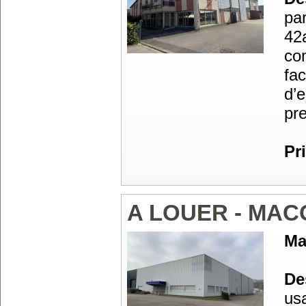
par
42
co
fa
d’
pre
Pr
A LOUER - MAC
Ma
Des
usa