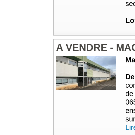
se
Lo
A VENDRE - M
Ma
Des
co
de 
06
en
sur
Lir