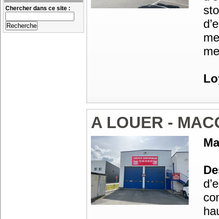
st
Chercher dans ce site :
d’
me
me
Lo
A LOUER - MAC
Ma
Des
d’e
co
ha