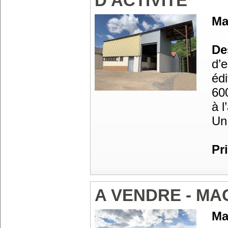
D'ACTIVITE
Ma
Des
d’
édi
60
à l
Un 
Pr
A VENDRE - M
Ma