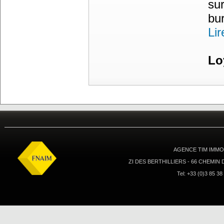
su
bur
Lir
Lo
AGENCE TIM IMMOB
ZI DES BERTHILLIERS - 66 CHEMIN
Tel: +33 (0)3 85 38