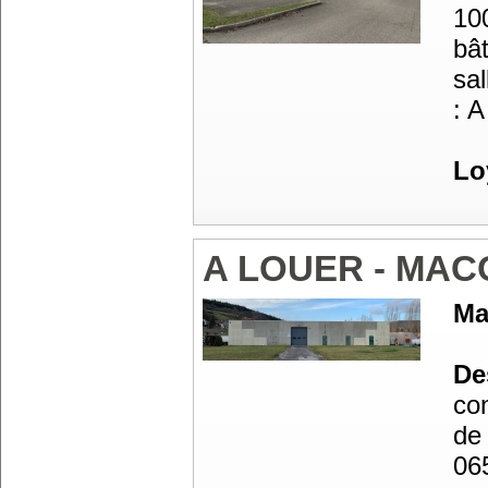
10
bât
sal
: A
Lo
A LOUER - MA
Ma
Des
co
de 
06