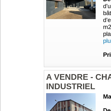
d’u
bât
d’e
m2
pl
pl
Pr
A VENDRE - CH
INDUSTRIEL
Ma
Des