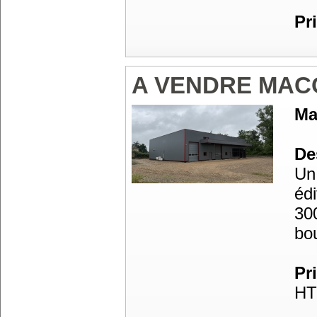
Pr
A VENDRE MAC
Ma
Des
Un 
édi
300
bo
Pr
HT