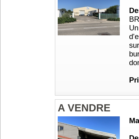
Des
BR
Un
d'e
su
bur
don
Pr
A VENDRE
Ma
Des