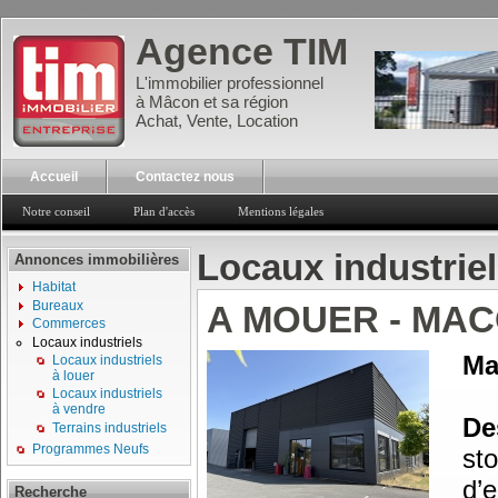
Agence TIM
L'immobilier professionnel
à Mâcon et sa région
Achat, Vente, Location
Accueil
Contactez nous
Notre conseil
Plan d'accès
Mentions légales
Locaux industrie
Annonces immobilières
Habitat
Bureaux
A MOUER - MA
Commerces
Locaux industriels
Ma
Locaux industriels
à louer
Locaux industriels
à vendre
Des
Terrains industriels
Programmes Neufs
st
d’
Recherche