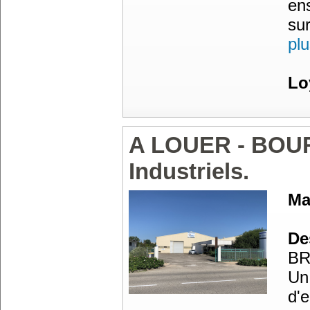
en
sur
pl
Lo
A LOUER - BOU
Industriels.
Ma
Des
BR
Un 
d'e