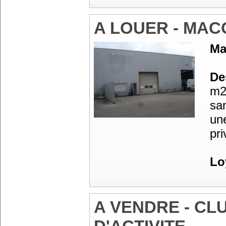
A LOUER - MAC
Ma
Des
m2
sa
une
pri
Lo
A VENDRE - CL