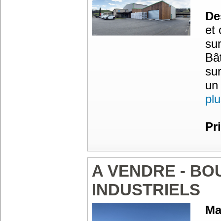
Des
et
su
Bât
su
un
pl
Pr
A VENDRE - BO
INDUSTRIELS
Ma