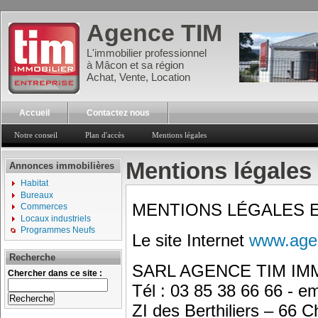
Agence TIM
L'immobilier professionnel
à Mâcon et sa région
Achat, Vente, Location
Accueil
Contactez nous
Notre conseil
Plan d'accès
Mentions légales
Mentions légales
Annonces immobilières
Habitat
Bureaux
MENTIONS LÉGALES E
Commerces
Locaux industriels
Programmes Neufs
Le site Internet
www.age
Recherche
SARL AGENCE TIM IM
Chercher dans ce site :
Tél : 03 85 38 66 66 - em
ZI des Berthiliers – 6